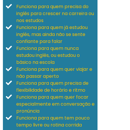
Funciona para quem precisa do
inglês para crescer na carreira ou
nos estudos
Funciona para quem já estudou
inglês, mas ainda não se sente
confiante para falar
Funciona para quem nunca
estudou inglês, ou estudou o
básico na escola
Funciona para quem quer viajar e
não passar aperto
Funciona para quem precisa de
flexibilidade de horário e ritmo
Funciona para quem quer focar
especialmente em conversação e
pronúncia
Funciona para quem tem pouco
tempo livre ou rotina corrida