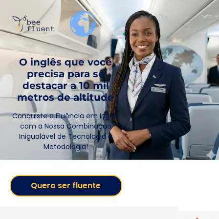
O inglês que você
precisa para se
destacar a 10 mil
metros de altitude
Conquiste a Fluência em Inglês
com a Nossa Combinação
Inigualável de Tecnologia e
Metodologia!
Quero ser fluente