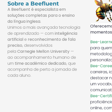
Sobre a Beefluent
A Beefluent é especialista em
soluções completas para o ensino
da língua inglesa.
Oferecemos
Unimos a mais avançada tecnologia
momentos e
de aprendizado — com
inteligência
artificial
e
reconhecimento de fala
Bee-Learn
preciso
, desenvolvidos
para quem
pela
Carnegie Mellon University
—
metodologi
ao acompanhamento humano de
personaliz
um
time acadêmico dedicado
, que
Bee-Caree
acompanha
de perto a jornada de
carreiras, 
cada aluno.
destacar 
um vocabul
comunicati
Bee-Certif
proficiênci
online, co