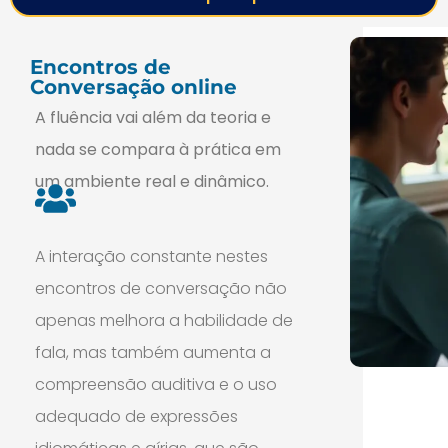
Encontros de
Conversação online
A fluência vai além da teoria e
nada se compara à prática em
um ambiente real e dinâmico.
A interação constante nestes
encontros de conversação não
apenas melhora a habilidade de
fala, mas também aumenta a
compreensão auditiva e o uso
adequado de expressões