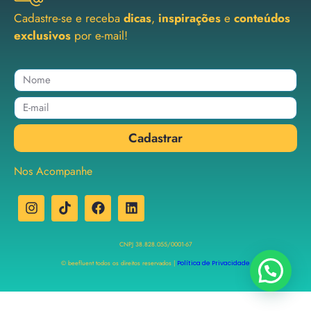
Cadastre-se e receba
dicas
,
inspirações
e
conteúdos
exclusivos
por e-mail!
Cadastrar
Nos Acompanhe
CNPJ 38.828.055/0001-67
© beefluent todos os direitos reservados |
Política de Privacidade